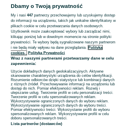
Dbamy o Twoją prywatność
My i nasi
447
partnerzy przechowujemy lub uzyskujemy dostęp
do informacji na urządzeniu, takich jak unikalne identyfikatory w
plikach cookie w celu przetwarzania danych osobowych.
Użytkownik może zaakceptować wybory lub zarządzać nimi,
klikając poniżej lub w dowolnym momencie na stronie polityki
prywatności. Te wybory będą sygnalizowane naszym partnerom
i nie będą miały wpływu na dane przeglądania.
Polityka
cookies,
Polityka Prywatności
Wraz z naszymi partnerami przetwarzamy dane w celu
zapewnienia:
Użycie dokładnych danych geolokalizacyjnych. Aktywne
skanowanie charakterystyki urządzenia do celów identyfikacji.
Rozumienie odbiorców dzięki statystyce lub kombinacji danych
z różnych źródeł. Przechowywanie informacji na urządzeniu lub
dostęp do nich. Pomiar efektywności reklam. Rozwój i
Sprzedający nie otrzymał jeszcze żadnych ocen
ulepszanie usług. Tworzenie profili w celu personalizacji treści.
Tworzenie profili w celu spersonalizowanych reklam.
Kup jeden z przedmiotów sprzedającego z Przesyłką OLX,
Wykorzystywanie ograniczonych danych do wyboru reklam.
Wykorzystywanie ograniczonych danych do wyboru treści.
aby być jedną z pierwszych osób, która wystawi mu ocenę.
Pomiar efektywności treści. Wykorzystanie profili do wyboru
spersonalizowanych reklam. Wykorzystywanie profili w celu
Jak działają oceny?
doboru spersonalizowanych treści.
Lista partnerów (dostawców)