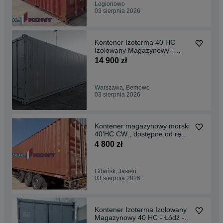
Legionowo
03 sierpnia 2026
Kontener Izoterma 40 HC
Izolowany Magazynowy -
Warszawa - MP
14 900 zł
Warszawa, Bemowo
03 sierpnia 2026
Kontener magazynowy morski
40'HC CW , dostępne od ręki
12m - MP
4 800 zł
Gdańsk, Jasień
03 sierpnia 2026
Kontener Izoterma Izolowany
Magazynowy 40 HC - Łódź -