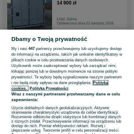
MP
14 900 zł
Łódź, Górna
Odświeżono dnia 03 sierpnia 2026
Dbamy o Twoją prywatność
Kontener kontenery
chłodnicze 40 HC RF - 12
My i nasi
447
partnerzy przechowujemy lub uzyskujemy dostęp
metrów - Rzeszów - MP
15 000 zł
do informacji na urządzeniu, takich jak unikalne identyfikatory w
plikach cookie w celu przetwarzania danych osobowych.
Użytkownik może zaakceptować wybory lub zarządzać nimi,
Rzeszów
klikając poniżej lub w dowolnym momencie na stronie polityki
Odświeżono dnia 03 sierpnia 2026
prywatności. Te wybory będą sygnalizowane naszym partnerom
i nie będą miały wpływu na dane przeglądania.
Polityka
cookies,
Polityka Prywatności
Używany kontener
Wraz z naszymi partnerami przetwarzamy dane w celu
morski/magazynowy 40'HC -
zapewnienia:
duży wybór MP
4 500 zł
Użycie dokładnych danych geolokalizacyjnych. Aktywne
skanowanie charakterystyki urządzenia do celów identyfikacji.
Rozumienie odbiorców dzięki statystyce lub kombinacji danych
Skierniewice
z różnych źródeł. Przechowywanie informacji na urządzeniu lub
03 sierpnia 2026
dostęp do nich. Pomiar efektywności reklam. Rozwój i
ulepszanie usług. Tworzenie profili w celu personalizacji treści.