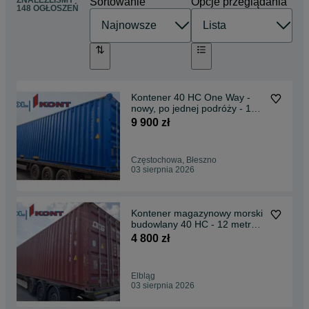
ZNALEŹLIŚMY
Sortowanie
Opcje przeglądania
148 OGŁOSZEŃ
Kontener 40 HC One Way -
nowy, po jednej podróży - 12
metrów - MP
9 900 zł
Częstochowa, Błeszno
03 sierpnia 2026
Kontener magazynowy morski
budowlany 40 HC - 12 metrów
- szczelny - MP
4 800 zł
Elbląg
03 sierpnia 2026