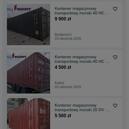
Kontener magazynowy
transportowy morski 40 HC
One Way - MP
9 900 zł
Bydgoszcz
03 sierpnia 2026
Kontener magazynowy
transportowy morski 40 HC -
MP
4 500 zł
Kalisz
03 sierpnia 2026
Kontener magazynowy
transportowy morski 20 DV -
MP
5 500 zł